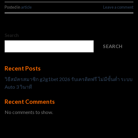
Posted in
article
Leave a comment
Search
SEARCH
Recent Posts
วิธีสมัครสมาชิก g2g1bet 2026 รับเครดิตฟรี ไม่มีขั้นต่ำ ระบบ
Auto 3 วินาที
Recent Comments
No comments to show.