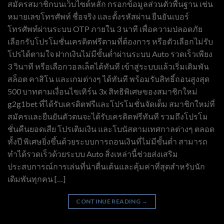
สมัครสมาชิกบนเว็บไซต์หลัก กรอกข้อมูลส่วนตัวพื้นฐาน เช่น
หมายเลขโทรศัพท์ ชื่อจริง และตั้งรหัสผ่าน ยืนยันเบอร์
โทรศัพท์ผ่านระบบ OTP ภายใน 3 นาที เพื่อความปลอดภัย
เลือกรับโปรโมชั่นเครดิตฟรีตามที่ต้องการ หรือตัวเลือกไม่รับ
โปรได้ตามใจ ฝากเงินไม่มีขั้นต่ำผ่านระบบ Auto รวดเร็วเพียง
3 วินาที หรือเลือกวอลเล็ตได้ทันที เข้าสู่ระบบแล้วเริ่มเดิมพัน
สล็อต คาสิโน และเกมต่างๆ ได้ทันที พร้อมรับสิทธิ์ถอนสูงสุด
500 บาทตามเงื่อนไขเทิร์น 3x สิทธิพิเศษของสมาชิกใหม่
g2g1bet ที่ได้รับเครดิตฟรีและโปรโมชั่นจัดเต็ม สมาชิกใหม่ที่
สมัครและยืนยันตัวตนจะได้รับเครดิตฟรีทันที รวมถึงโปรโม
ชั่นคืนยอดเสีย โปรเติมเงิน และโบนัสตามเทศกาลต่างๆ ตลอด
ทั้งปี พิเศษยิ่งขึ้นด้วยระบบการถอนเงินที่ไม่มีขั้นต่ำ สามารถ
ทำได้รวดเร็วด้วยระบบ Auto สิ่งเหล่านี้ช่วยส่งเสริม
ประสบการณ์การเล่นที่น่าตื่นเต้นและคุ้มค่าที่สุดสำหรับนัก
เดิมพันทุกคน […]
CONTINUE READING
→